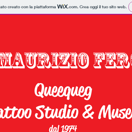
tato creato con la piattaforma
.com
. Crea oggi il tuo sito web.
MAURIZIO FER
Queequeg
attoo Studio & Muse
dal 1974