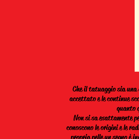
Che il tatuaggio sia una 
accettato e le continue sc
quanto q
Non si sa esattamente pe
conoscono le origini e le rad
propria pelle un segno è i