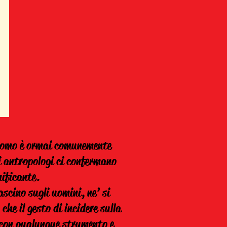
l’uomo è ormai comunemente
i antropologi ci confermano
ificante.
scino sugli uomini, ne’ si
 che il gesto di incidere sulla
e con qualunque strumento e