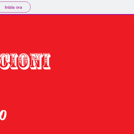
Inizia ora
CIONI
o