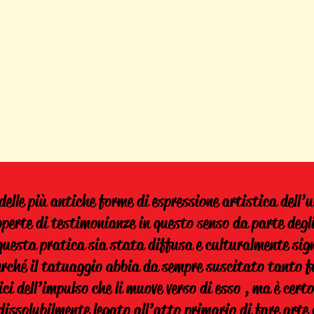
delle più antiche forme di espressione artistica del
operte di testimonianze in questo senso da parte degl
uesta pratica sia stata diffusa e culturalmente sign
rché il tatuaggio abbia da sempre suscitato tanto fa
ici dell’impulso che li muove verso di esso , ma è certo
ndissolubilmente legato all’atto primario di fare art