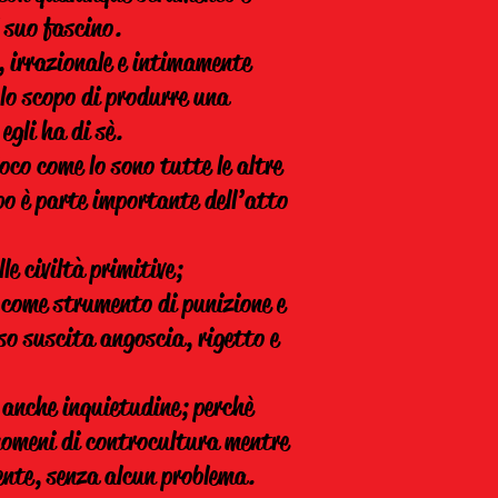
 suo fascino.
o, irrazionale e intimamente
o lo scopo di produrre una
egli ha di sè.
oco come lo sono tutte le altre
rpo è parte importante dell’atto
e civiltà primitive;
o come strumento di punizione e
so suscita angoscia, rigetto e
 anche inquietudine; perchè
enomeni di controcultura mentre
mente, senza alcun problema.