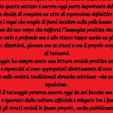
te questo mistero è ancora oggi parte importante del
e decide di compiere un atto di espressione definitiv
 i segni che sceglie di farsi incidere sulla pelle hann
e del suo corpo che rafforzi l’immagine positiva che 
o serio e profondo ma è allo stesso tempo anche un gi
: divertirsi, giocare con se stessi e con il proprio co
di tatuarsi.
ggio ha sempre avuto una lettura sociale positiva nell
 e repressivi si sono appropriati direttamente di ess
nelle società tradizionali ebraiche cristiane -che es
repulsione .
è il tatuaggio provoca ancora oggi da noi fascino ma
e ignorato dalla cultura ufficiale e relegato tra i f
i gli strati sociali lo fanno proprio, anche pubblica