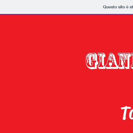
Questo sito è s
GIAN
T